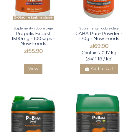
Obecnie brak na stanie
Suplementy i dobre oleje
Suplementy i dobre oleje
Propolis Extrakt
GABA Pure Powder -
1500mg - 100kaps -
170g - Now Foods
Now Foods
zł69.90
zł55.90
Contains: 0,17 kg
(zł411.18 / kg)
View
Add to cart