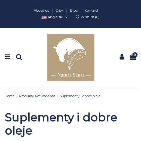
About us
Q&A
Blog
Kontakt
Angielski
Wishlist (
0
)
0
Home
Produkty NaturaSanat
Suplementy i dobre oleje
Suplementy i dobre
oleje