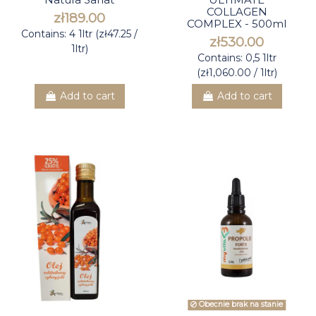
Natura Sanat
ULTIMATE
COLLAGEN
zł189.00
COMPLEX - 500ml
Contains: 4 1ltr (zł47.25 /
zł530.00
1ltr)
Contains: 0,5 1ltr
(zł1,060.00 / 1ltr)
Add to cart
Add to cart
Obecnie brak na stanie