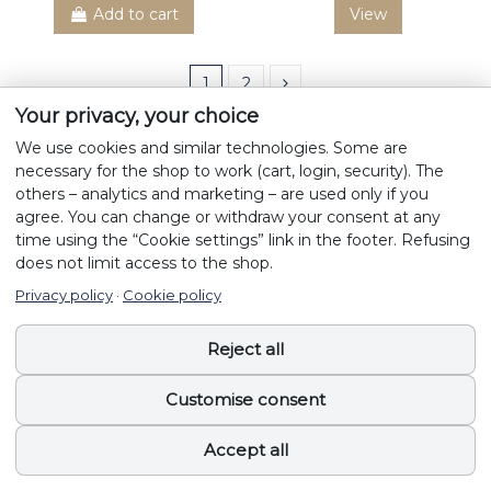
Add to cart
View
1
2
Your privacy, your choice
Produkty NaturaSanat
We use cookies and similar technologies. Some are
necessary for the shop to work (cart, login, security). The
Strona głowna
others – analytics and marketing – are used only if you
Zestawy
agree. You can change or withdraw your consent at any
Zioła i usługi zielarskie
time using the “Cookie settings” link in the footer. Refusing
Suplementy i dobre oleje
does not limit access to the shop.
Na skórne problemy
Privacy policy
·
Cookie policy
Do inhalacji
Smaczki i dodatki paszowe
Zdrowe dodatki
Reject all
Black Stuff
Pasze
Customise consent
Accept all
Cookie settings