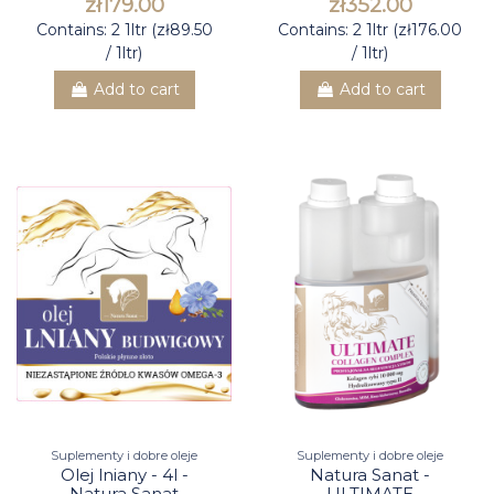
zł179.00
zł352.00
Contains: 2 1ltr (zł89.50
Contains: 2 1ltr (zł176.00
/ 1ltr)
/ 1ltr)
Add to cart
Add to cart
Suplementy i dobre oleje
Suplementy i dobre oleje
Olej lniany - 4l -
Natura Sanat -