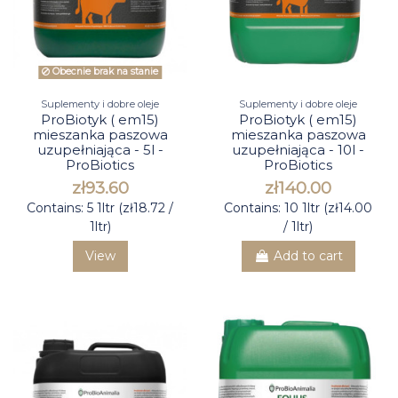
Obecnie brak na stanie
Suplementy i dobre oleje
Suplementy i dobre oleje
ProBiotyk ( em15)
ProBiotyk ( em15)
mieszanka paszowa
mieszanka paszowa
uzupełniająca - 5l -
uzupełniająca - 10l -
ProBiotics
ProBiotics
zł93.60
zł140.00
Contains: 5 1ltr (zł18.72 /
Contains: 10 1ltr (zł14.00
1ltr)
/ 1ltr)
View
Add to cart