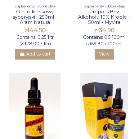
Suplementy i dobre oleje
Suplementy i dobre oleje
Olej rokitnikowy
Propolis Bez
syberyjski - 250ml -
Alkoholu 10% Krople -
Aram Natura
50ml - MyVita
zł44.50
zł34.90
Contains: 0,25 1ltr
Contains: 0,5 100ml
(zł178.00 / 1ltr)
(zł69.80 / 100ml)
Add to cart
View