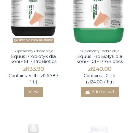
Obecnie brak na stanie
Suplementy i dobre oleje
Suplementy i dobre oleje
Equus Probiotyk dla
Equus ProBiotyk dla
koni - 5L - ProBiotics
koni - 10l - ProBiotics
zł133.90
zł240.00
Contains: 5 1ltr (zł26.78 /
Contains: 10 1ltr
1ltr)
(zł24.00 / 1ltr)
View
Add to cart