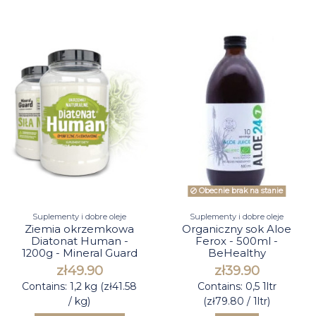
Obecnie brak na stanie
Suplementy i dobre oleje
Suplementy i dobre oleje
Ziemia okrzemkowa
Organiczny sok Aloe
Diatonat Human -
Ferox - 500ml -
1200g - Mineral Guard
BeHealthy
zł49.90
zł39.90
Contains: 1,2 kg (zł41.58
Contains: 0,5 1ltr
/ kg)
(zł79.80 / 1ltr)