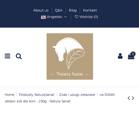
About us
Q&A
Blog
Kontakt
Angielski
Wishlist (
0
)
0
Home
Produkty NaturaSanat
Zioła i usługi zielarskie
na RANKI
zestaw ziół dla koni - 250g - Natura Sanat