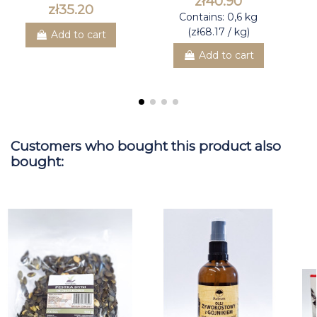
zł40.90
zł35.20
Contains: 0,6 kg
(zł68.17 / kg)
Add to cart
Add to cart
Customers who bought this product also
bought: